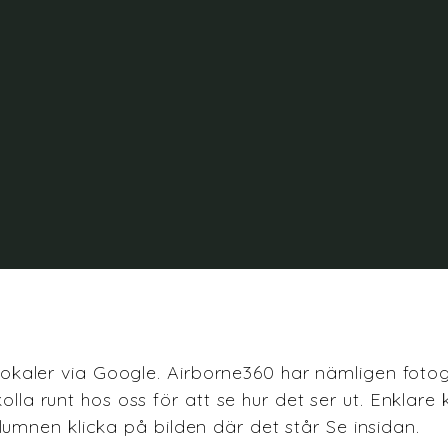
ngslokaler via Google. Airborne360 har nämligen foto
kolla runt hos oss för att se hur det ser ut. Enklar
umnen klicka på bilden där det står Se insidan.