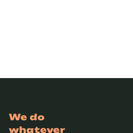
We do
whatever