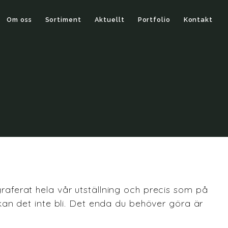
Om oss
Sortiment
Aktuellt
Portfolio
Kontakt
graferat hela vår utställning och precis som på
e kan det inte bli. Det enda du behöver göra är