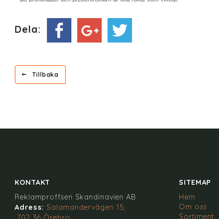
Dela:
Tillbaka
KONTAKT
SITEMAP
Reklamproffsen Skandinavien AB
Hem
Om oss
Adress:
Salamandervägen 15,
Sortiment
702 36 Örebro