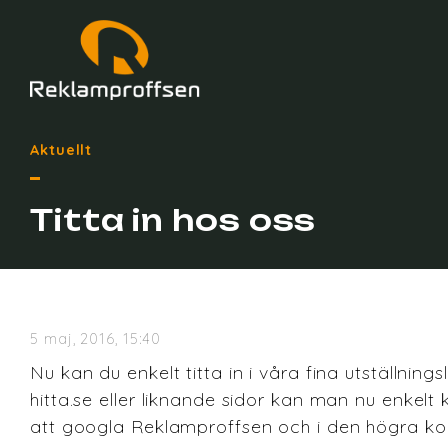
Aktuellt
Titta in hos oss
5 maj, 2016, 15:40
Nu kan du enkelt titta in i våra fina utställni
hitta.se eller liknande sidor kan man nu enkelt 
att googla Reklamproffsen och i den högra kol