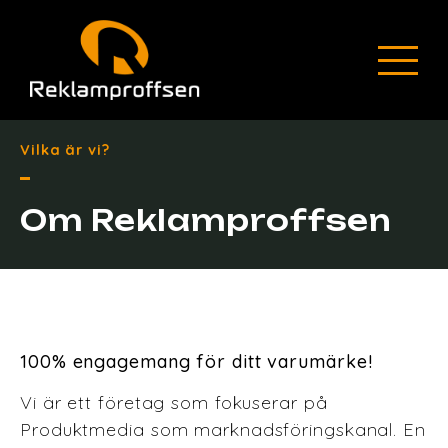
Vilka är vi?
Om Reklamproffsen
100% engagemang för ditt varumärke!
Vi är ett företag som fokuserar på
Produktmedia som marknadsföringskanal. En