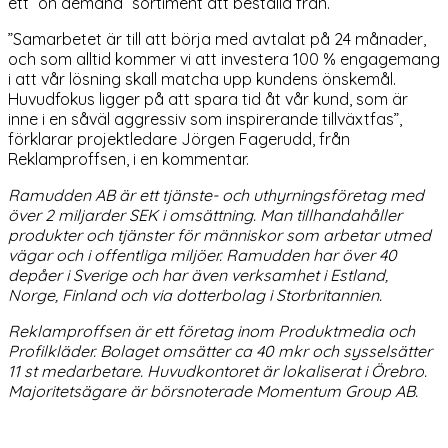
ett ”on demand” sortiment att beställa från.
”Samarbetet är till att börja med avtalat på 24 månader,
och som alltid kommer vi att investera 100 % engagemang
i att vår lösning skall matcha upp kundens önskemål.
Huvudfokus ligger på att spara tid åt vår kund, som är
inne i en såväl aggressiv som inspirerande tillväxtfas”,
förklarar projektledare Jörgen Fagerudd, från
Reklamproffsen, i en kommentar.
Ramudden AB är ett tjänste- och uthyrningsföretag med
över 2 miljarder SEK i omsättning. Man tillhandahåller
produkter och tjänster för människor som arbetar utmed
vägar och i offentliga miljöer. Ramudden har över 40
depåer i Sverige och har även verksamhet i Estland,
Norge, Finland och via dotterbolag i Storbritannien.
Reklamproffsen är ett företag inom Produktmedia och
Profilkläder. Bolaget omsätter ca 40 mkr och sysselsätter
11 st medarbetare. Huvudkontoret är lokaliserat i Örebro.
Majoritetsägare är börsnoterade Momentum Group AB.