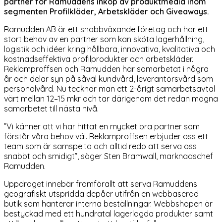
partner för Ramuddens inköp av produktmedia inom
segmenten Profilkläder, Arbetskläder och Giveaways.
Ramudden AB är ett snabbväxande företag och har ett
stort behov av en partner som kan sköta lagerhållning,
logistik och idéer kring hållbara, innovativa, kvalitativa och
kostnadseffektiva profilprodukter och arbetskläder.
Reklamproffsen och Ramudden har samarbetat i några
år och delar syn på såväl kundvård, leverantörsvård som
personalvård. Nu tecknar man ett 2-årigt samarbetsavtal
värt mellan 12–15 mkr och tar därigenom det redan mogna
samarbetet till nästa nivå.
”Vi känner att vi har hittat en mycket bra partner som
förstår våra behov väl. Reklamproffsen erbjuder oss ett
team som är samspelta och alltid redo att serva oss
snabbt och smidigt”, säger Sten Bramwall, marknadschef
Ramudden.
Uppdraget innebär framförallt att serva Ramuddens
geografiskt utspridda depåer utifrån en webbaserad
butik som hanterar interna beställningar. Webbshopen är
bestyckad med ett hundratal lagerlagda produkter samt