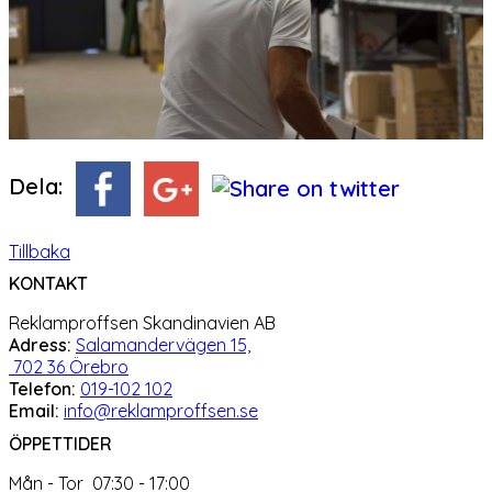
Dela:
Tillbaka
KONTAKT
Reklamproffsen Skandinavien AB
Adress:
Salamandervägen 15,
702 36 Örebro
Telefon:
019-102 102
Email:
info@reklamproffsen.se
ÖPPETTIDER
Mån - Tor 07:30 - 17:00