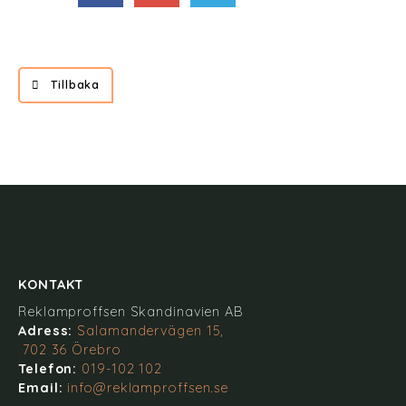
Tillbaka
KONTAKT
Reklamproffsen Skandinavien AB
Adress:
Salamandervägen 15,
702 36 Örebro
Telefon:
019-102 102
Email:
info@reklamproffsen.se