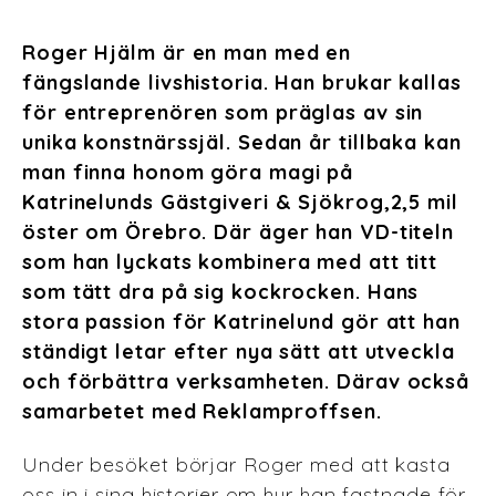
Roger Hjälm är en man med en
fängslande livshistoria. Han brukar kallas
för entreprenören som präglas av sin
unika konstnärssjäl. Sedan år tillbaka kan
man finna honom göra magi på
Katrinelunds Gästgiveri & Sjökrog,2,5 mil
öster om Örebro. Där äger han VD-titeln
som han lyckats kombinera med att titt
som tätt dra på sig kockrocken. Hans
stora passion för Katrinelund gör att han
ständigt letar efter nya sätt att utveckla
och förbättra verksamheten. Därav också
samarbetet med Reklamproffsen.
Under besöket börjar Roger med att kasta
oss in i sina historier om hur han fastnade för