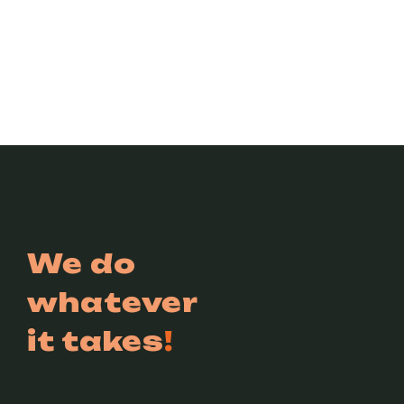
We do
whatever
it takes
!