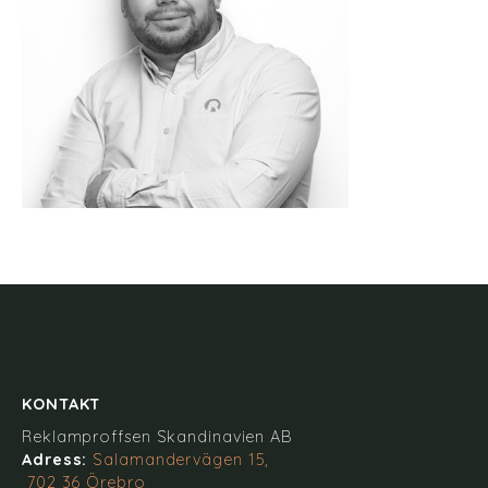
KONTAKT
Reklamproffsen Skandinavien AB
Adress:
Salamandervägen 15,
702 36 Örebro