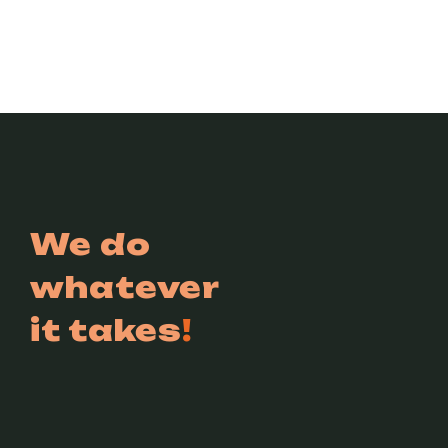
We do
whatever
it takes
!