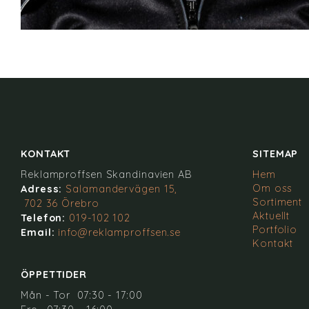
KONTAKT
SITEMAP
Reklamproffsen Skandinavien AB
Hem
Om oss
Adress:
Salamandervägen 15,
Sortiment
702 36 Örebro
Aktuellt
Telefon:
019-102 102
Portfolio
Email:
info@reklamproffsen.se
Kontakt
ÖPPETTIDER
Mån - Tor 07:30 - 17:00