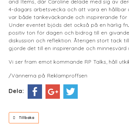
and Items, där Caroline delade med sig av der
4-dagars arbetsvecka och att vara en hållbar a
var både tankeväckande och inspirerande för 
Under eventet bjöds det också på en härlig fr
positiv ton för dagen och bidrog till en givand
diskussion och reflektion. Återigen stort tack ti
gjorde det till en inspirerande och minnesvärd
Vi ser fram emot kommande RP Talks, håll utkik
/Vännerna på Reklamproffsen
Dela:
Tillbaka