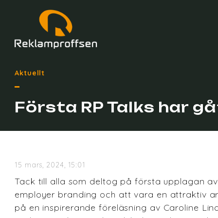
Aktuellt
Första RP Talks har gå
15 mars, 2024, 15:01
Tack till alla som deltog på första upplagan 
employer branding och att vara en attraktiv ar
på en inspirerande föreläsning av Caroline Li