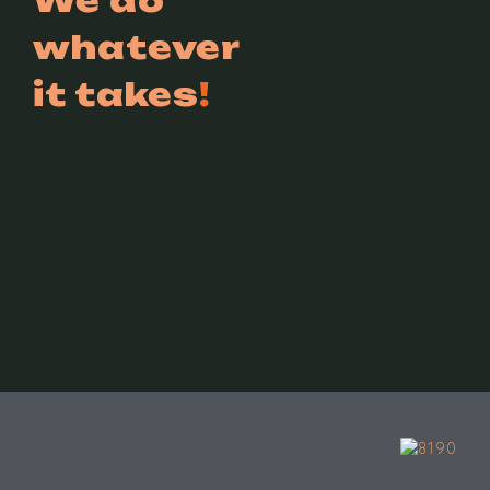
We do
whatever
it takes
!