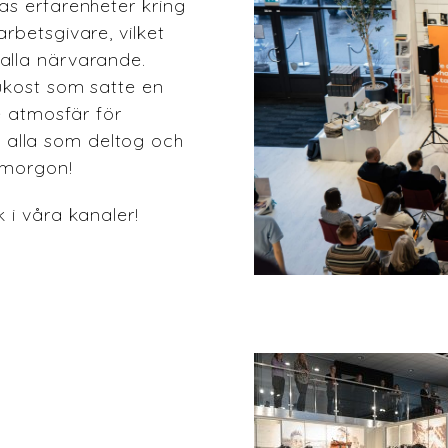
as erfarenheter kring
rbetsgivare, vilket
alla närvarande.
ukost som satte en
e atmosfär för
ll alla som deltog och
 morgon!
 i våra kanaler!