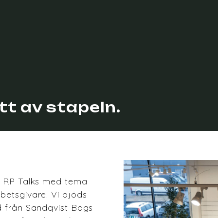
tt av stapeln.
av RP Talks med tema
betsgivare. Vi bjöds
nd från Sandqvist Bags