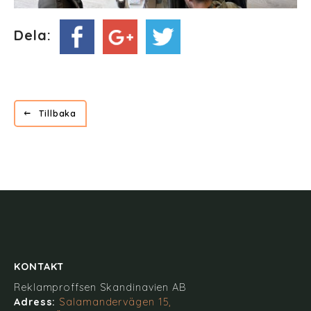
Dela:
Tillbaka
KONTAKT
Reklamproffsen Skandinavien AB
Adress:
Salamandervägen 15,