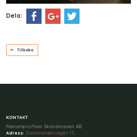
Dela:
Tillbaka
KONTAKT
Reklamproffsen Skandinavien AB
Adress:
Salamandervägen 15,